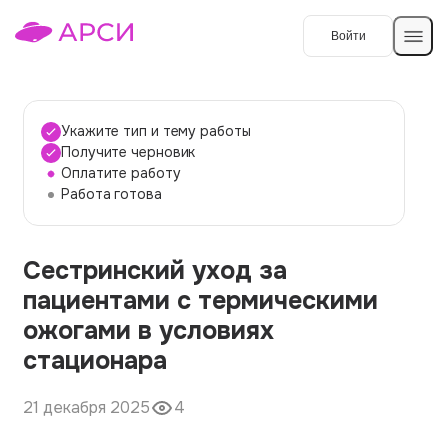
Войти
Создать работу
Укажите тип и тему работы
Получите черновик
Оплатите работу
Темы работ
Работа готова
О сервисе
Сестринский уход за
Контакты
О компании
пациентами с термическими
Наши гарантии
ожогами в условиях
Порядок оплаты
стационара
Вопросы и ответы
21 декабря 2025
4
Отзывы