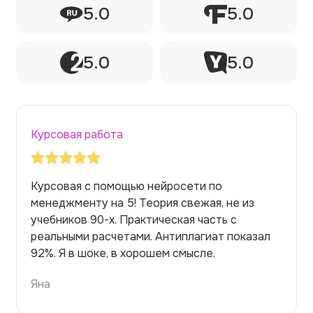
5.0
5.0
5.0
5.0
Курсовая работа
Делал тут курсовую работу через ии по
е из
философии. Тема сложная. Боялся, что
с
нейросеть начнет нести чушь. Но нет! Р
показал
вышла глубокой, логичной. Преподавате
был впечатлен.
Илья