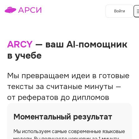
Войти
Создать работу
ARCY
— ваш AI‑помощник
в учебе
Темы работ
О сервисе
Мы превращаем идеи в готовые
Контакты
О компании
тексты за считаные минуты —
от рефератов до дипломов
Наши гарантии
Порядок оплаты
Моментальный результат
Вопросы и ответы
Мы используем самые современные языковые
Отзывы
модели. Вы получаете черновик за 1 минуту,