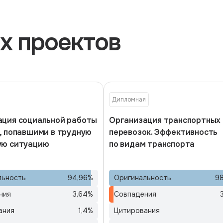
х проектов
Дипломная
ация социальной работы
Организация транспортных
, попавшими в трудную
перевозок. Эффективность
ую ситуацию
по видам транспорта
льность
94,96
%
Оригинальность
98
ния
3,64
%
Совпадения
ания
1,4
%
Цитирования