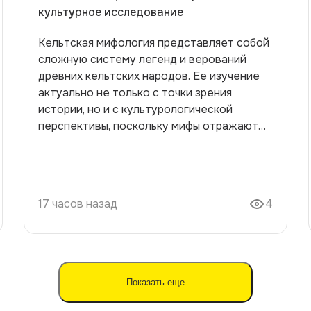
культурное исследование
Кельтская мифология представляет собой
сложную систему легенд и верований
древних кельтских народов. Ее изучение
актуально не только с точки зрения
истории, но и с культурологической
перспективы, поскольку мифы отражают
мировоззрение и ценности общества, а
также оказывают влияние на современные
искусства и литературу. Цель настоящей
работы — провести историко-культурное
17 часов назад
4
исследование кельтской мифологии,
выявить основные мифологические
сюжеты и понять их роль в культуре. В
рамках работы будет раскрыта структура
кельтского мифологического наследия,
Показать еще
проанализировано его историческое
формирование и отражение в позднейших