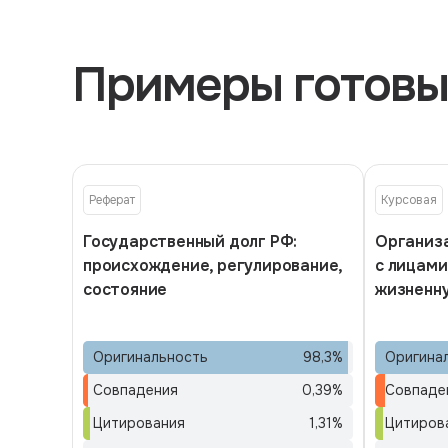
Примеры готовы
Реферат
Курсовая
Государственный долг РФ:
Организ
происхождение, регулирование,
с лицами
состояние
жизненн
Оригинальность
98,3
%
Оригина
Совпадения
0,39
%
Совпаде
Цитирования
1,31
%
Цитиров