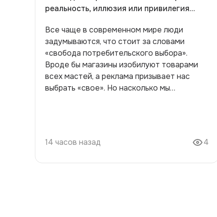
реальность, иллюзия или привилегия
избранных»
Все чаще в современном мире люди
задумываются, что стоит за словами
«свобода потребительского выбора».
Вроде бы магазины изобилуют товарами
всех мастей, а реклама призывает нас
выбрать «свое». Но насколько мы
действительно свободны в этом выборе?
Может, это всего лишь яркая иллюзия или
же реальная привилегия, доступная лишь
избранным? Начнем с простого понятия —
14 часов назад
4
что такое свобода выбора? Многие
утверждают, что это возможность
самостоятельно решать, что купить,
основываясь на собственных
предпочтениях и запросах. Однако в
реальности палитра выбора может быть
ограничена невидимыми рамками —