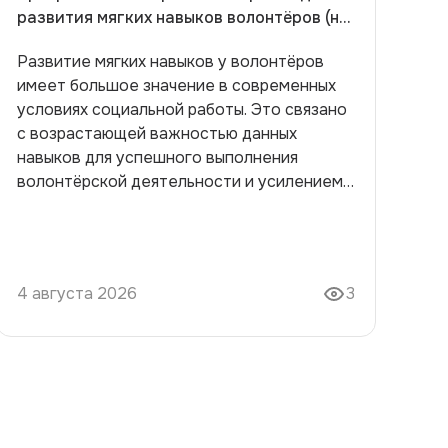
развития мягких навыков волонтёров (на
примере МАУ МП "Молодежный центр
Развитие мягких навыков у волонтёров
добровольчества "Доброе дело")
имеет большое значение в современных
условиях социальной работы. Это связано
с возрастающей важностью данных
навыков для успешного выполнения
волонтёрской деятельности и усилением
конкуренции в данной отрасли. В
настоящей работе ставится цель создания
программы тьюторского сопровождения,
способствующей развитию таких навыков.
4 августа 2026
3
В ходе исследования будут раскрыты
основные аспекты становления мягких
навыков, оценен их текущий уровень у
волонтёров МАУ МП "Молодежный центр
добровольчества 'Доброе дело,'" и
предложен новаторский подход к их
улучшению. Начальная работа включала