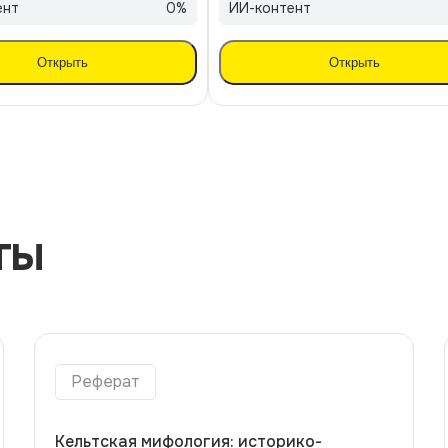
ент
0
%
ИИ-контент
Открыть
Открыть
ты
реферат
Кельтская мифология: историко-