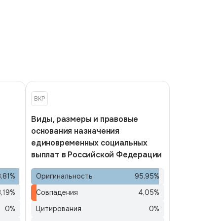
ВКР
Виды, размеры и правовые
основания назначения
единовременных социальных
выплат в Российской Федерации
,81
%
Оригинальность
95,95
%
3,19
%
Совпадения
4,05
%
0
%
Цитирования
0
%