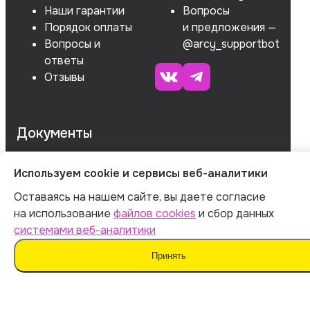
Наши гарантии
Вопросы
Порядок оплаты
и предложения —
Вопросы и
@arcy_supportbot
ответы
Отзывы
Документы
Используем cookie и сервисы веб-аналитики
ОГРНИП 312547621900150
Оставаясь на нашем сайте, вы даете согласие
ИНН 540535727161
на использование
файлов cookies
и сбор данных
системами веб-аналитики
Принять
Оферта
Политика обработки персональных данных
Согласие на обработку данных
Согласие на сбор данных