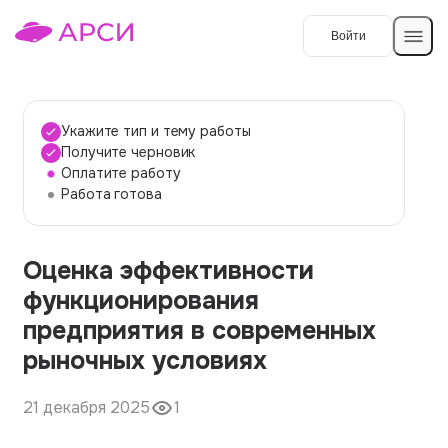
Войти
Создать работу
Укажите тип и тему работы
Получите черновик
Оплатите работу
Темы работ
Работа готова
О сервисе
Оценка эффективности
Контакты
О компании
функционирования
Наши гарантии
предприятия в современных
Порядок оплаты
рыночных условиях
Вопросы и ответы
21 декабря 2025
1
Отзывы