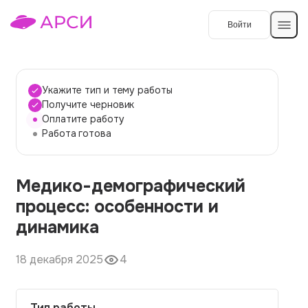
Войти
Создать работу
Укажите тип и тему работы
Получите черновик
Оплатите работу
Темы работ
Работа готова
О сервисе
Медико-демографический
Контакты
О компании
процесс: особенности и
Наши гарантии
динамика
Порядок оплаты
18 декабря 2025
4
Вопросы и ответы
Отзывы
Тип работы