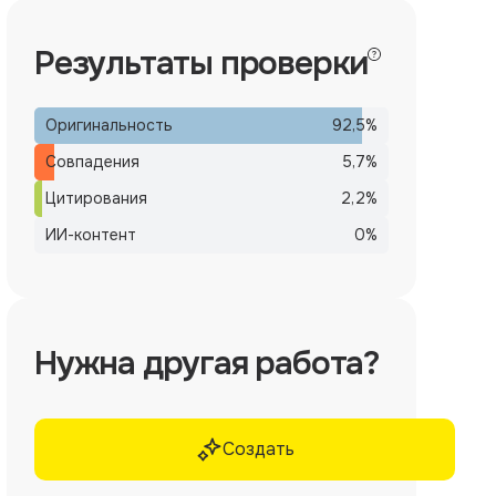
Результаты проверки
Оригинальность
92,5
%
Совпадения
5,7
%
Цитирования
2,2
%
ИИ-контент
0
%
Нужна другая работа?
Создать