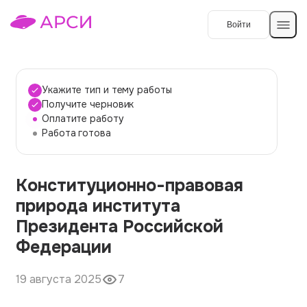
Войти
Создать работу
Укажите тип и тему работы
Получите черновик
Оплатите работу
Темы работ
Работа готова
О сервисе
Конституционно-правовая
Контакты
О компании
природа института
Наши гарантии
Президента Российской
Порядок оплаты
Федерации
Вопросы и ответы
19 августа 2025
7
Отзывы