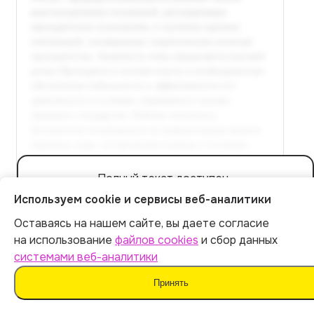
Полный текст доступен
в расширенной версии
Используем cookie и сервисы веб-аналитики
Оставаясь на нашем сайте, вы даете согласие
Оплатить 99 р.
Итог:
99
р.
на использование
файлов cookies
и сбор данных
системами веб-аналитики
Оплатить
Принять
Заключение