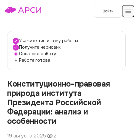
Войти
Создать работу
Укажите тип и тему работы
Получите черновик
Оплатите работу
Темы работ
Работа готова
О сервисе
Конституционно-правовая
Контакты
О компании
природа института
Наши гарантии
Президента Российской
Порядок оплаты
Федерации: анализ и
особенности
Вопросы и ответы
Отзывы
19 августа 2025
2