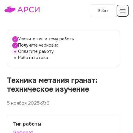
Войти
Создать работу
Укажите тип и тему работы
Получите черновик
Оплатите работу
Темы работ
Работа готова
О сервисе
Техника метания гранат:
Контакты
О компании
техническое изучение
Наши гарантии
5 ноября 2025
3
Порядок оплаты
Вопросы и ответы
Тип работы
Отзывы
Реферат