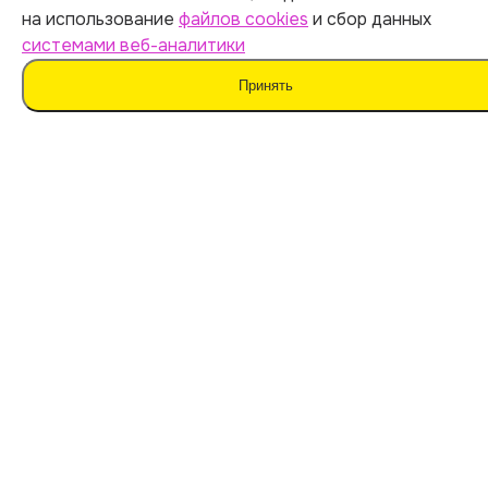
на использование
файлов cookies
и сбор данных
системами веб-аналитики
Принять
Мы не поддерживаем нечестные методы обучения
и использование плагиата. Наш ИИ предназначен для
помощи в генерации идей.
Важно дополнять материал своими мыслями. Такой
подход поможет сохранить оригинальность
и академическую честность вашей работы.
Мы используем
файлы cookie
и
сервисы веб-
аналитики
для персонализации сервисов
и повышения удобства пользования сайтом.
Если вы не согласны на их использование, поменяйте
настройки браузера.