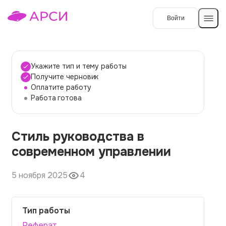
Войти
Создать работу
Укажите тип и тему работы
Получите черновик
Оплатите работу
Темы работ
Работа готова
О сервисе
Стиль руководства в
Контакты
О компании
современном управлении
Наши гарантии
5 ноября 2025
4
Порядок оплаты
Вопросы и ответы
Тип работы
Отзывы
Реферат