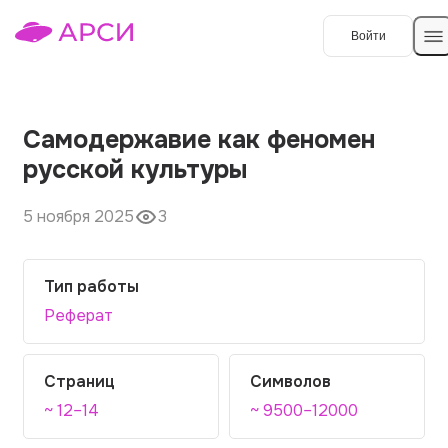
Войти
Создать работу
Самодержавие как феномен
русской культуры
Темы работ
5 ноября 2025
3
О сервисе
Контакты
О компании
Тип работы
Наши гарантии
Реферат
Порядок оплаты
Страниц
Символов
Вопросы и ответы
~ 12–14
~ 9500–12000
Отзывы