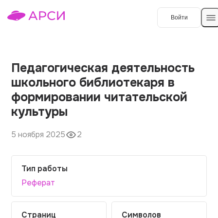
Войти
Создать работу
Педагогическая деятельность
школьного библиотекаря в
Темы работ
формировании читательской
культуры
О сервисе
Контакты
О компании
5 ноября 2025
2
Наши гарантии
Тип работы
Порядок оплаты
Реферат
Вопросы и ответы
Отзывы
Страниц
Символов