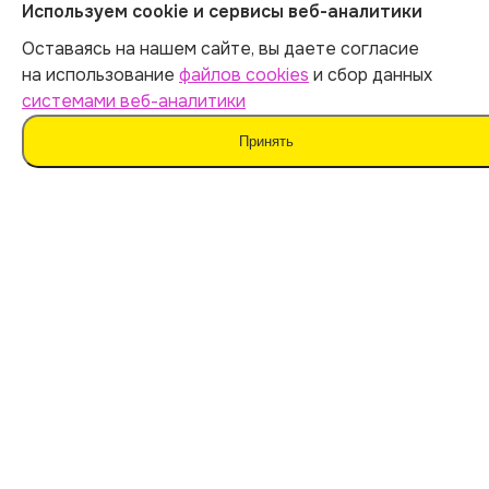
ОГРНИП 312547621900150
Используем cookie и сервисы веб-аналитики
ИНН 540535727161
Оставаясь на нашем сайте, вы даете согласие
на использование
файлов cookies
и сбор данных
системами веб-аналитики
Оферта
Принять
Политика обработки персональных данных
Согласие на обработку данных
Согласие на сбор данных