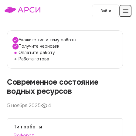
Войти
Создать работу
Укажите тип и тему работы
Получите черновик
Оплатите работу
Темы работ
Работа готова
О сервисе
Современное состояние
Контакты
О компании
водных ресурсов
Наши гарантии
5 ноября 2025
4
Порядок оплаты
Вопросы и ответы
Тип работы
Отзывы
Реферат