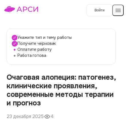
Войти
Создать работу
Укажите тип и тему работы
Получите черновик
Оплатите работу
Темы работ
Работа готова
О сервисе
Очаговая алопеция: патогенез,
Контакты
О компании
клинические проявления,
Наши гарантии
современные методы терапии
Порядок оплаты
и прогноз
Вопросы и ответы
23 декабря 2025
4
Отзывы