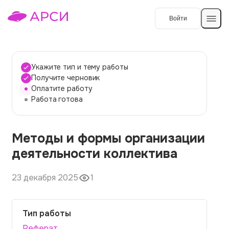
Войти
Создать работу
Укажите тип и тему работы
Получите черновик
Оплатите работу
Темы работ
Работа готова
О сервисе
Методы и формы организации
Контакты
О компании
деятельности коллектива
Наши гарантии
23 декабря 2025
1
Порядок оплаты
Вопросы и ответы
Тип работы
Отзывы
Реферат