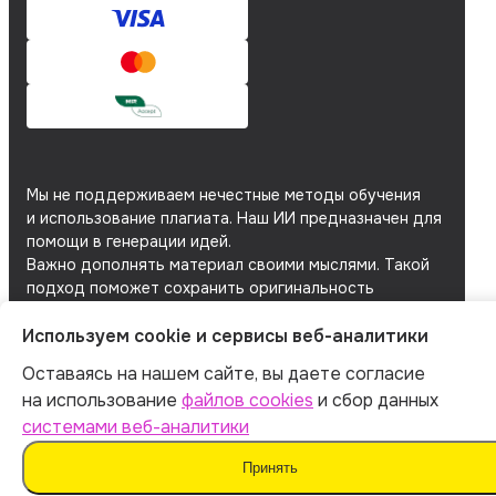
Мы не поддерживаем нечестные методы обучения
и использование плагиата. Наш ИИ предназначен для
помощи в генерации идей.
Важно дополнять материал своими мыслями. Такой
подход поможет сохранить оригинальность
и академическую честность вашей работы.
Используем cookie и сервисы веб-аналитики
Мы используем
файлы cookie
и
сервисы веб-
аналитики
для персонализации сервисов
Оставаясь на нашем сайте, вы даете согласие
и повышения удобства пользования сайтом.
на использование
файлов cookies
и сбор данных
Если вы не согласны на их использование, поменяйте
системами веб-аналитики
настройки браузера.
Принять