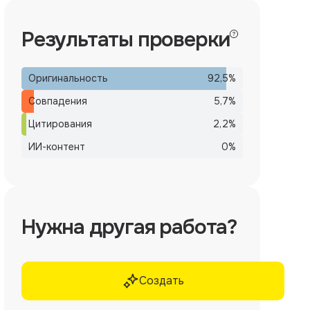
Результаты проверки
Оригинальность
92,5
%
Совпадения
5,7
%
Цитирования
2,2
%
ИИ-контент
0
%
Нужна другая работа?
Создать