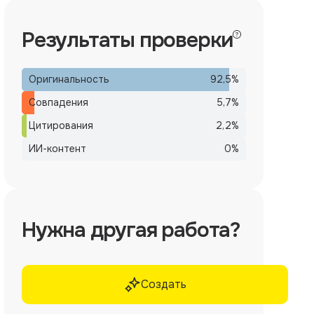
Результаты проверки
Оригинальность
92,5
%
Совпадения
5,7
%
Цитирования
2,2
%
ИИ-контент
0
%
Нужна другая работа?
Создать