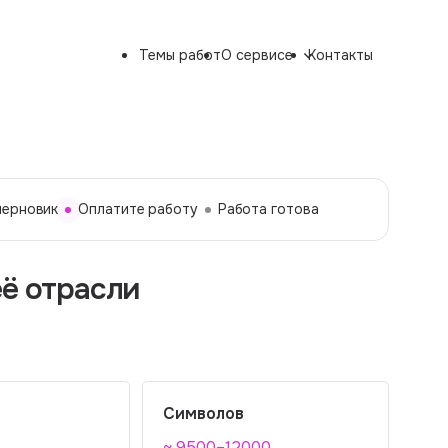
Темы работ
О сервисе
Контакты
черновик
Оплатите работу
Работа готова
её отрасли
Символов
~ 9500–12000