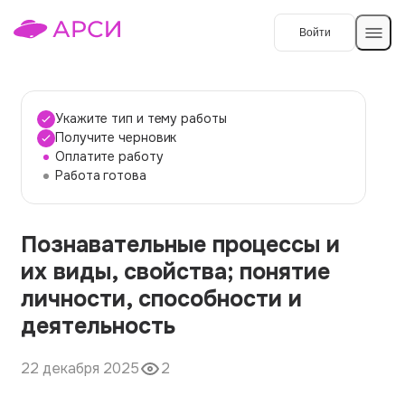
Войти
Создать работу
Укажите тип и тему работы
Получите черновик
Оплатите работу
Темы работ
Работа готова
О сервисе
Познавательные процессы и
Контакты
О компании
их виды, свойства; понятие
Наши гарантии
личности, способности и
Порядок оплаты
деятельность
Вопросы и ответы
22 декабря 2025
2
Отзывы