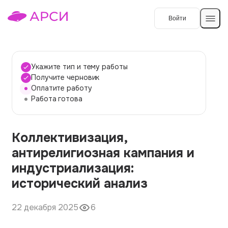
Войти
Создать работу
Укажите тип и тему работы
Получите черновик
Оплатите работу
Темы работ
Работа готова
О сервисе
Коллективизация,
Контакты
О компании
антирелигиозная кампания и
Наши гарантии
индустриализация:
Порядок оплаты
исторический анализ
Вопросы и ответы
22 декабря 2025
6
Отзывы