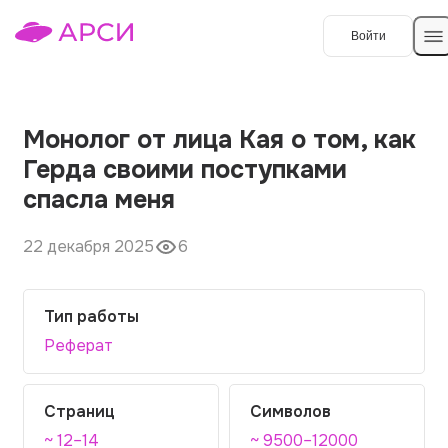
Войти
Создать работу
Монолог от лица Кая о том, как
Герда своими поступками
Темы работ
спасла меня
О сервисе
22 декабря 2025
6
Контакты
О компании
Наши гарантии
Тип работы
Реферат
Порядок оплаты
Вопросы и ответы
Страниц
Символов
Отзывы
~ 12–14
~ 9500–12000