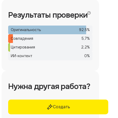
Результаты проверки
Оригинальность
92,5
%
Совпадения
5,7
%
Цитирования
2,2
%
ИИ-контент
0
%
Нужна другая работа?
Создать