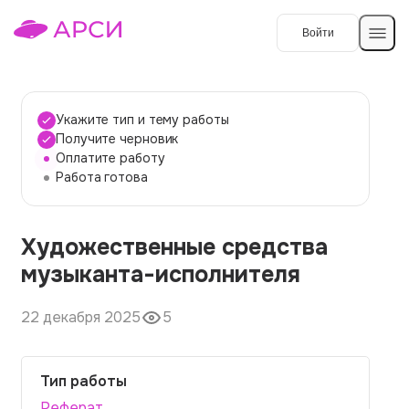
Войти
Создать работу
Укажите тип и тему работы
Получите черновик
Оплатите работу
Темы работ
Работа готова
О сервисе
Художественные средства
Контакты
О компании
музыканта-исполнителя
Наши гарантии
22 декабря 2025
5
Порядок оплаты
Вопросы и ответы
Тип работы
Отзывы
Реферат