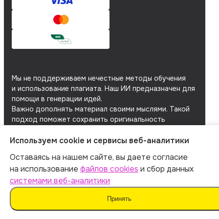
Мы не поддерживаем нечестные методы обучения
и использование плагиата. Наш ИИ предназначен для
помощи в генерации идей.
Важно дополнять материал своими мыслями. Такой
подход поможет сохранить оригинальность
и академическую честность вашей работы.
Используем cookie и сервисы веб-аналитики
Мы используем
файлы cookie
и
сервисы веб-
аналитики
для персонализации сервисов
Оставаясь на нашем сайте, вы даете согласие
и повышения удобства пользования сайтом.
на использование
файлов cookies
и сбор данных
Если вы не согласны на их использование, поменяйте
системами веб-аналитики
настройки браузера.
Принять