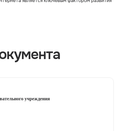
тернета является ключевым фактором развития
окумента
вательного учреждения