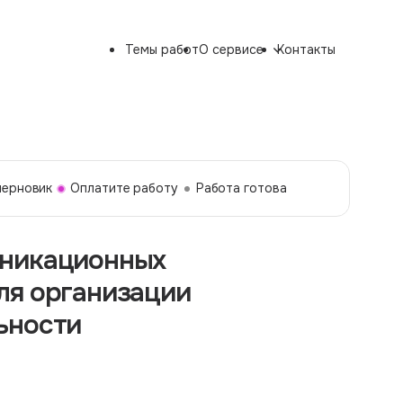
Темы работ
О сервисе
Контакты
черновик
Оплатите работу
Работа готова
уникационных
ля организации
ьности