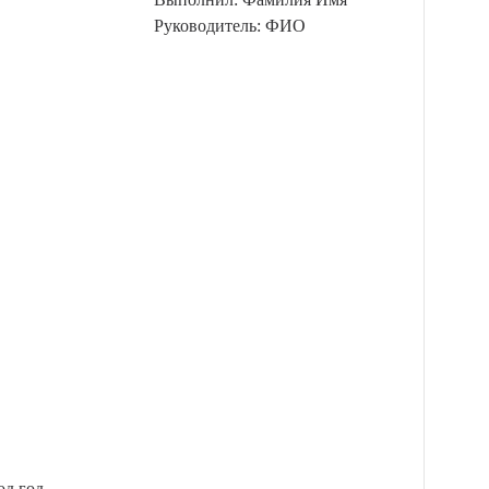
Руководитель: ФИО
од год