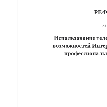
РЕФ
на
Использование те
возможностей Инте
профессиональ