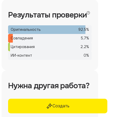
Результаты проверки
Оригинальность
92,5
%
Совпадения
5,7
%
Цитирования
2,2
%
ИИ-контент
0
%
Нужна другая работа?
Создать