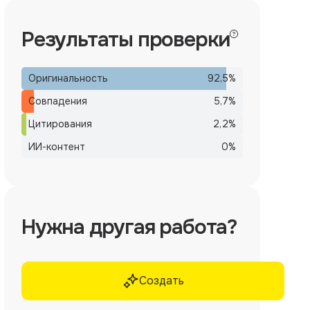
Результаты проверки
Оригинальность
92,5
%
Совпадения
5,7
%
Цитирования
2,2
%
ИИ-контент
0
%
Нужна другая работа?
Создать