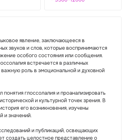
зыковое явление, заключающееся в
ых звуков и слов, которые воспринимаются
ажение особого состояния или сообщения.
лоссолалия встречается в различных
я важную роль в эмоциональной и духовной
л понятия глоссолалия и проанализировать
 исторической и культурной точек зрения. В
история его возникновения, изучены
й и значений.
сследований и публикаций, освещающих
яет создать целостное представление о