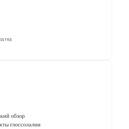
од год
ский обзор
кты глоссолалии