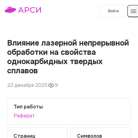
Войти
Создать работу
Влияние лазерной непрерывной
обработки на свойства
Темы работ
однокарбидных твердых
сплавов
О сервисе
Контакты
О компании
22 декабря 2025
9
Наши гарантии
Тип работы
Порядок оплаты
Реферат
Вопросы и ответы
Отзывы
Страниц
Символов