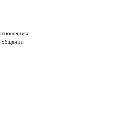
оотношениях
м общении