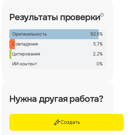
Результаты проверки
Оригинальность
92,5
%
Совпадения
5,7
%
Цитирования
2,2
%
ИИ-контент
0
%
Нужна другая работа?
Создать