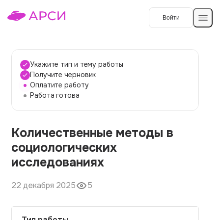
Войти
Создать работу
Укажите тип и тему работы
Получите черновик
Оплатите работу
Темы работ
Работа готова
О сервисе
Количественные методы в
Контакты
О компании
социологических
Наши гарантии
исследованиях
Порядок оплаты
22 декабря 2025
5
Вопросы и ответы
Отзывы
Тип работы