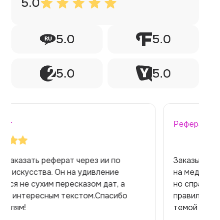
5.0
5.0
5.0
5.0
5.0
Реферат
Заказывала реферат с помощью нейросети
на медицинскую тему. Ожидала худшего,
но справилась. Термины использовала
правильно. Для быстрого ознакомления с
темой — идеально.