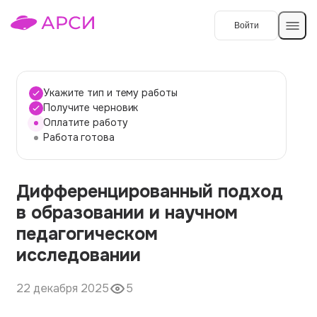
Войти
Создать работу
Укажите тип и тему работы
Получите черновик
Оплатите работу
Темы работ
Работа готова
О сервисе
Дифференцированный подход
Контакты
О компании
в образовании и научном
Наши гарантии
педагогическом
Порядок оплаты
исследовании
Вопросы и ответы
22 декабря 2025
5
Отзывы