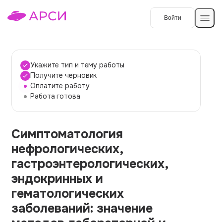
Войти
Создать работу
Укажите тип и тему работы
Получите черновик
Оплатите работу
Темы работ
Работа готова
О сервисе
Симптоматология
Контакты
О компании
нефрологических,
Наши гарантии
гастроэнтерологических,
Порядок оплаты
эндокринных и
гематологических
Вопросы и ответы
заболеваний: значение
Отзывы