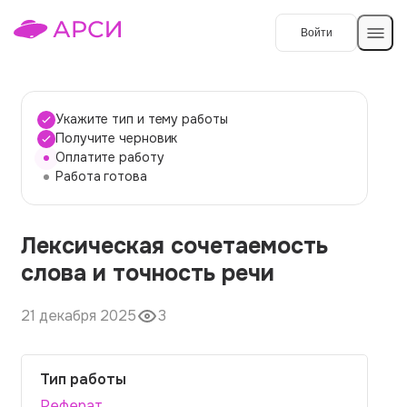
Войти
Создать работу
Укажите тип и тему работы
Получите черновик
Оплатите работу
Темы работ
Работа готова
О сервисе
Лексическая сочетаемость
Контакты
О компании
слова и точность речи
Наши гарантии
21 декабря 2025
3
Порядок оплаты
Вопросы и ответы
Тип работы
Отзывы
Реферат