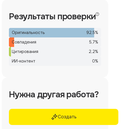
Результаты проверки
Оригинальность
92,5
%
Совпадения
5,7
%
Цитирования
2,2
%
ИИ-контент
0
%
Нужна другая работа?
Создать