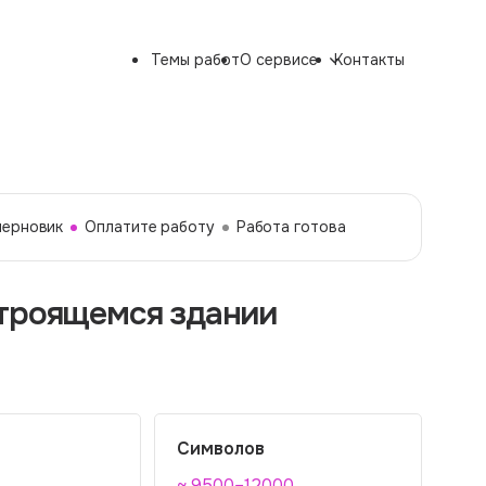
Темы работ
О сервисе
Контакты
черновик
Оплатите работу
Работа готова
строящемся здании
Символов
~ 9500–12000