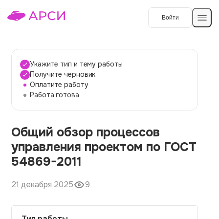
Войти
Создать работу
Укажите тип и тему работы
Получите черновик
Оплатите работу
Темы работ
Работа готова
О сервисе
Общий обзор процессов
Контакты
О компании
управления проектом по ГОСТ
Наши гарантии
54869-2011
Порядок оплаты
21 декабря 2025
9
Вопросы и ответы
Отзывы
Тип работы