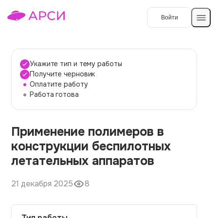
Войти
Создать работу
Укажите тип и тему работы
Получите черновик
Оплатите работу
Темы работ
Работа готова
О сервисе
Применение полимеров в
Контакты
О компании
конструкции беспилотных
Наши гарантии
летательных аппаратов
Порядок оплаты
21 декабря 2025
8
Вопросы и ответы
Отзывы
Тип работы