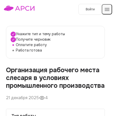
Войти
Создать работу
Укажите тип и тему работы
Получите черновик
Оплатите работу
Темы работ
Работа готова
О сервисе
Организация рабочего места
Контакты
О компании
слесаря в условиях
Наши гарантии
промышленного производства
Порядок оплаты
21 декабря 2025
4
Вопросы и ответы
Отзывы
Тип работы