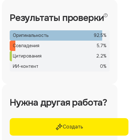
Результаты проверки
Оригинальность
92,5
%
Совпадения
5,7
%
Цитирования
2,2
%
ИИ-контент
0
%
Нужна другая работа?
Создать