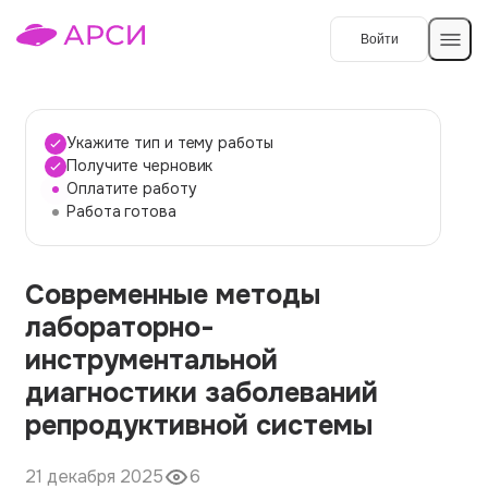
Войти
Создать работу
Укажите тип и тему работы
Получите черновик
Оплатите работу
Темы работ
Работа готова
О сервисе
Современные методы
Контакты
О компании
лабораторно-
Наши гарантии
инструментальной
Порядок оплаты
диагностики заболеваний
репродуктивной системы
Вопросы и ответы
Отзывы
21 декабря 2025
6