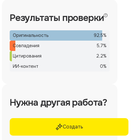
Результаты проверки
Оригинальность
92,5
%
Совпадения
5,7
%
Цитирования
2,2
%
ИИ-контент
0
%
Нужна другая работа?
Создать