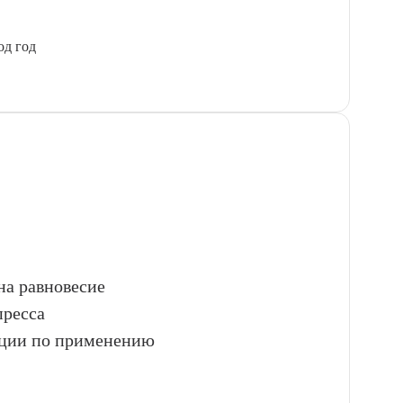
од год
на равновесие
пресса
ации по применению