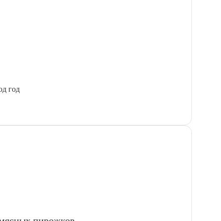
од год
 мясных пирожков