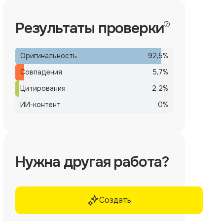
Результаты проверки
Оригинальность
92,5
%
Совпадения
5,7
%
Цитирования
2,2
%
ИИ-контент
0
%
Нужна другая работа?
Создать