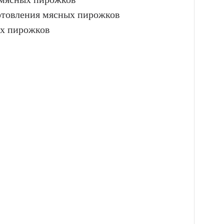
отовления мясных пирожков
ых пирожков