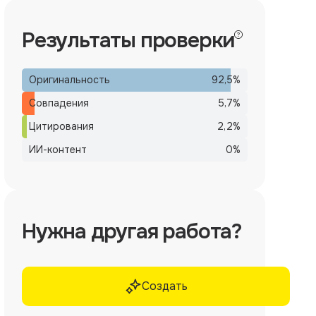
Результаты проверки
Оригинальность
92,5
%
Совпадения
5,7
%
Цитирования
2,2
%
ИИ-контент
0
%
Нужна другая работа?
Создать