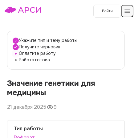
Войти
Создать работу
Укажите тип и тему работы
Получите черновик
Оплатите работу
Темы работ
Работа готова
О сервисе
Значение генетики для
Контакты
О компании
медицины
Наши гарантии
21 декабря 2025
9
Порядок оплаты
Вопросы и ответы
Тип работы
Отзывы
Реферат