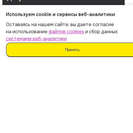
Используем cookie и сервисы веб-аналитики
ОГРНИП 312547621900150
Оставаясь на нашем сайте, вы даете согласие
ИНН 540535727161
на использование
файлов cookies
и сбор данных
системами веб-аналитики
Принять
Оферта
Политика обработки персональных данных
Согласие на обработку данных
Согласие на сбор данных