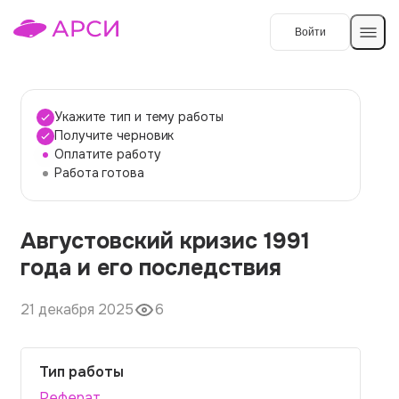
Войти
Создать работу
Укажите тип и тему работы
Получите черновик
Оплатите работу
Темы работ
Работа готова
О сервисе
Августовский кризис 1991
Контакты
О компании
года и его последствия
Наши гарантии
21 декабря 2025
6
Порядок оплаты
Вопросы и ответы
Тип работы
Отзывы
Реферат