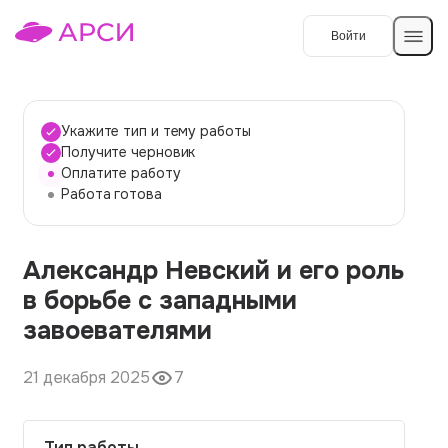
Войти
Создать работу
Укажите тип и тему работы
Получите черновик
Оплатите работу
Темы работ
Работа готова
О сервисе
Александр Невский и его роль
Контакты
О компании
в борьбе с западными
Наши гарантии
завоевателями
Порядок оплаты
21 декабря 2025
7
Вопросы и ответы
Отзывы
Тип работы