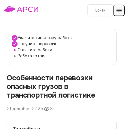
Войти
Создать работу
Укажите тип и тему работы
Получите черновик
Оплатите работу
Темы работ
Работа готова
О сервисе
Особенности перевозки
Контакты
О компании
опасных грузов в
Наши гарантии
транспортной логистике
Порядок оплаты
21 декабря 2025
3
Вопросы и ответы
Отзывы
Тип работы