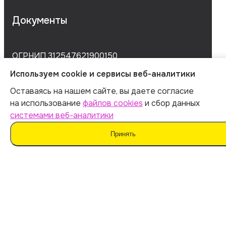
Документы
ОГРНИП 312547621900150
Используем cookie и сервисы веб-аналитики
ИНН 540535727161
Оставаясь на нашем сайте, вы даете согласие
на использование
файлов cookies
и сбор данных
Оферта
системами веб-аналитики
Политика обработки персональных данных
Принять
Согласие на обработку данных
Согласие на сбор данных