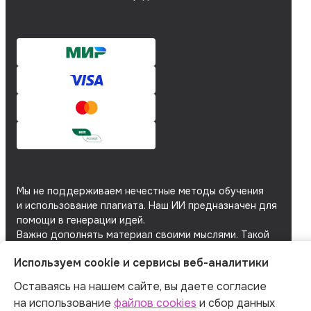
Мы не поддерживаем нечестные методы обучения
и использование плагиата. Наш ИИ предназначен для
помощи в генерации идей.
Важно дополнять материал своими мыслями. Такой
подход поможет сохранить оригинальность
Используем cookie и сервисы веб-аналитики
и академическую честность вашей работы.
Оставаясь на нашем сайте, вы даете согласие
Мы используем
файлы cookie
и
сервисы веб-
аналитики
для персонализации сервисов
на использование
файлов cookies
и сбор данных