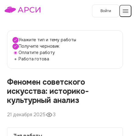
Войти
Создать работу
Укажите тип и тему работы
Получите черновик
Оплатите работу
Темы работ
Работа готова
О сервисе
Феномен советского
Контакты
О компании
искусства: историко-
Наши гарантии
культурный анализ
Порядок оплаты
21 декабря 2025
3
Вопросы и ответы
Отзывы
Тип работы