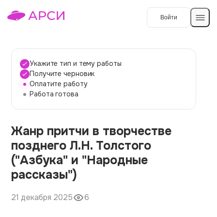
Войти
Создать работу
Укажите тип и тему работы
Получите черновик
Оплатите работу
Темы работ
Работа готова
О сервисе
Жанр притчи в творчестве
Контакты
О компании
позднего Л.Н. Толстого
Наши гарантии
("Азбука" и "Народные
Порядок оплаты
рассказы")
Вопросы и ответы
21 декабря 2025
6
Отзывы