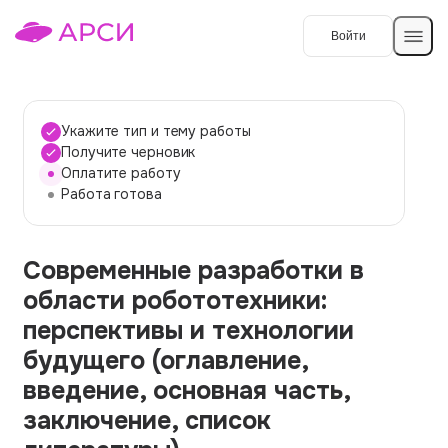
Войти
Создать работу
Укажите тип и тему работы
Получите черновик
Оплатите работу
Темы работ
Работа готова
О сервисе
Современные разработки в
Контакты
О компании
области робототехники:
Наши гарантии
перспективы и технологии
Порядок оплаты
будущего (оглавление,
введение, основная часть,
Вопросы и ответы
заключение, список
Отзывы