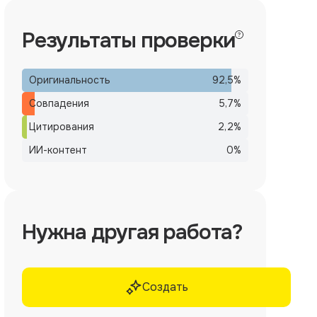
Результаты проверки
Оригинальность
92,5
%
Совпадения
5,7
%
Цитирования
2,2
%
ИИ-контент
0
%
Нужна другая работа?
Создать