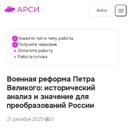
Войти
Создать работу
Укажите тип и тему работы
Получите черновик
Оплатите работу
Темы работ
Работа готова
О сервисе
Военная реформа Петра
Контакты
О компании
Великого: исторический
Наши гарантии
анализ и значение для
Порядок оплаты
преобразований России
Вопросы и ответы
21 декабря 2025
3
Отзывы