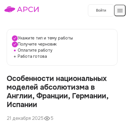
Войти
Создать работу
Укажите тип и тему работы
Получите черновик
Оплатите работу
Темы работ
Работа готова
О сервисе
Особенности национальных
Контакты
О компании
моделей абсолютизма в
Наши гарантии
Англии, Франции, Германии,
Порядок оплаты
Испании
Вопросы и ответы
21 декабря 2025
5
Отзывы