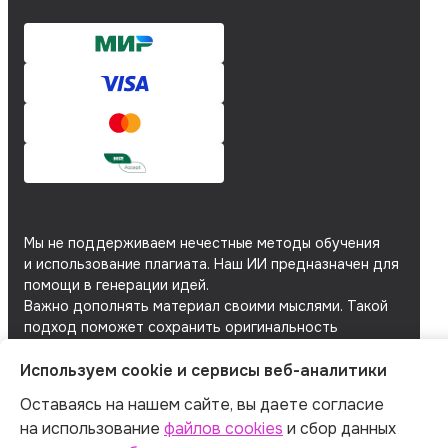
Мы не поддерживаем нечестные методы обучения
и использование плагиата. Наш ИИ предназначен для
помощи в генерации идей.
Важно дополнять материал своими мыслями. Такой
подход поможет сохранить оригинальность
и академическую честность вашей работы.
Используем cookie и сервисы веб-аналитики
Мы используем
файлы cookie
и
сервисы веб-
аналитики
для персонализации сервисов
Оставаясь на нашем сайте, вы даете согласие
и повышения удобства пользования сайтом.
на использование
файлов cookies
и сбор данных
Если вы не согласны на их использование, поменяйте