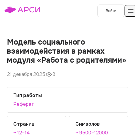
Войти
Создать работу
Модель социального
взаимодействия в рамках
Темы работ
модуля «Работа с родителями»
О сервисе
21 декабря 2025
8
Контакты
О компании
Наши гарантии
Тип работы
Реферат
Порядок оплаты
Вопросы и ответы
Страниц
Символов
Отзывы
~ 12–14
~ 9500–12000